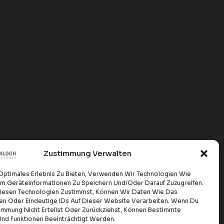
Zustimmung Verwalten
 Optimales Erlebnis Zu Bieten, Verwenden Wir Technologien Wie
m Geräteinformationen Zu Speichern Und/oder Darauf Zuzugreifen.
esen Technologien Zustimmst, Können Wir Daten Wie Das
ten Oder Eindeutige IDs Auf Dieser Website Verarbeiten. Wenn Du
immung Nicht Erteilst Oder Zurückziehst, Können Bestimmte
nd Funktionen Beeinträchtigt Werden.