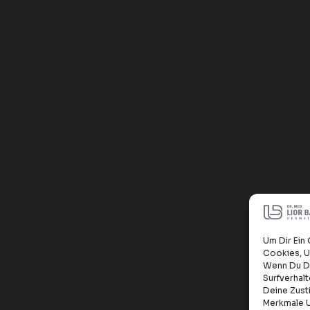
Um Dir Ein
Cookies, U
Wenn Du Di
Surfverhal
Deine Zust
Merkmale U