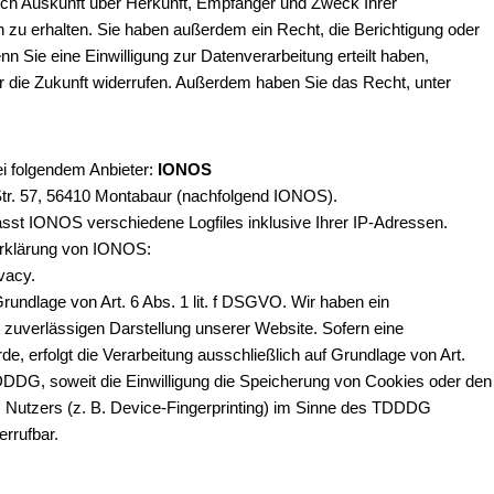
lich Auskunft über Herkunft, Empfänger und Zweck Ihrer
zu erhalten. Sie haben außerdem ein Recht, die Berichtigung oder
 Sie eine Einwilligung zur Datenverarbeitung erteilt haben,
für die Zukunft widerrufen. Außerdem haben Sie das Recht, unter
ei folgendem Anbieter:
IONOS
Str. 57, 56410 Montabaur (nachfolgend IONOS).
st IONOS verschiedene Logfiles inklusive Ihrer IP-Adressen.
erklärung von IONOS:
vacy.
undlage von Art. 6 Abs. 1 lit. f DSGVO. Wir haben ein
t zuverlässigen Darstellung unserer Website. Sofern eine
e, erfolgt die Verarbeitung ausschließlich auf Grundlage von Art.
DDDG, soweit die Einwilligung die Speicherung von Cookies oder den
es Nutzers (z. B. Device-Fingerprinting) im Sinne des TDDDG
errufbar.