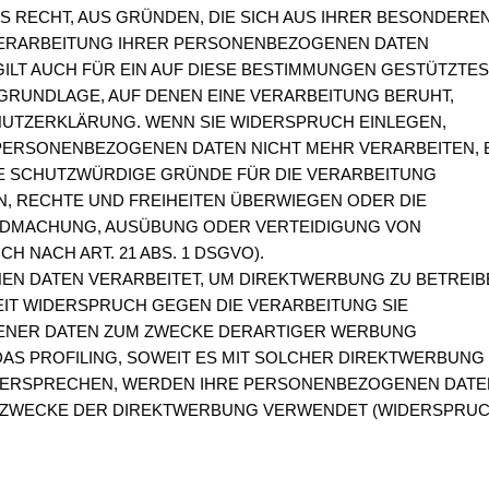
AS RECHT, AUS GRÜNDEN, DIE SICH AUS IHRER BESONDERE
 VERARBEITUNG IHRER PERSONENBEZOGENEN DATEN
ILT AUCH FÜR EIN AUF DIESE BESTIMMUNGEN GESTÜTZTES
SGRUNDLAGE, AUF DENEN EINE VERARBEITUNG BERUHT,
HUTZERKLÄRUNG. WENN SIE WIDERSPRUCH EINLEGEN,
PERSONENBEZOGENEN DATEN NICHT MEHR VERARBEITEN, 
DE SCHUTZWÜRDIGE GRÜNDE FÜR DIE VERARBEITUNG
N, RECHTE UND FREIHEITEN ÜBERWIEGEN ODER DIE
NDMACHUNG, AUSÜBUNG ODER VERTEIDIGUNG VON
NACH ART. 21 ABS. 1 DSGVO).
N DATEN VERARBEITET, UM DIREKTWERBUNG ZU BETREIB
EIT WIDERSPRUCH GEGEN DIE VERARBEITUNG SIE
NER DATEN ZUM ZWECKE DERARTIGER WERBUNG
 DAS PROFILING, SOWEIT ES MIT SOLCHER DIREKTWERBUNG 
IDERSPRECHEN, WERDEN IHRE PERSONENBEZOGENEN DATE
 ZWECKE DER DIREKTWERBUNG VERWENDET (WIDERSPRU